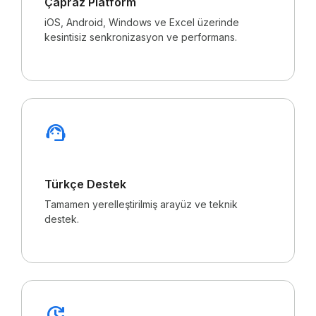
Çapraz Platform
iOS, Android, Windows ve Excel üzerinde
kesintisiz senkronizasyon ve performans.
support_agent
Türkçe Destek
Tamamen yerelleştirilmiş arayüz ve teknik
destek.
update