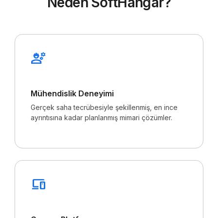
Neden SoftHangar?
engineering
Mühendislik Deneyimi
Gerçek saha tecrübesiyle şekillenmiş, en ince
ayrıntısına kadar planlanmış mimari çözümler.
devices