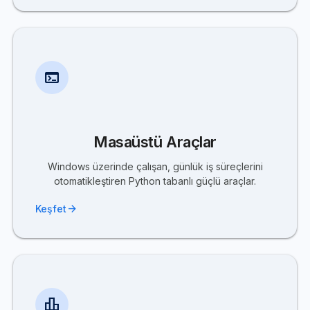
terminal
Masaüstü Araçlar
Windows üzerinde çalışan, günlük iş süreçlerini
otomatikleştiren Python tabanlı güçlü araçlar.
arrow_forward
Keşfet
leaderboard