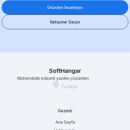
Ürünleri İnceleyin
İletişime Geçin
SoftHangar
Mühendislik kökenli yazılım çözümleri.
location_on
Türkiye
Gezinti
Ana Sayfa